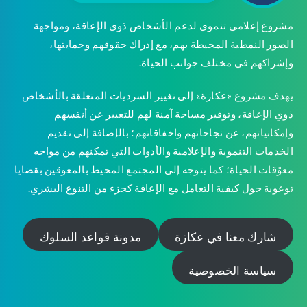
مشروع إعلامي تنموي لدعم الأشخاص ذوي الإعاقة، ومواجهة
الصور النمطية المحيطة بهم، مع إدراك حقوقهم وحمايتها،
وإشراكهم في مختلف جوانب الحياة.
يهدف مشروع «عكازة» إلى تغيير السرديات المتعلقة بالأشخاص
ذوي الإعاقة، وتوفير مساحة آمنة لهم للتعبير عن أنفسهم
وإمكانياتهم، عن نجاحاتهم واخفاقاتهم؛ بالإضافة إلى تقديم
الخدمات التنموية والإعلامية والأدوات التي تمكنهم من مواجه
معوّقات الحياة؛ كما يتوجه إلى المجتمع المحيط بالمعوقين بقضايا
توعوية حول كيفية التعامل مع الإعاقة كجزء من التنوع البشري.
شارك معنا في عكازة
مدونة قواعد السلوك
سياسة الخصوصية