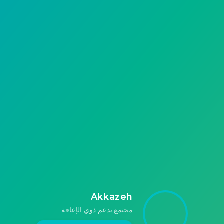
الإلكتروني، يعززون من خلالها تجربة زوار الموقع،
وتساعدهم للوصول إلى جمهور أوسع ربما لم يفكروا
به من قبل….
133
Akkazeh
Akkazeh
مجتمع يدعم ذوي الإعاقة