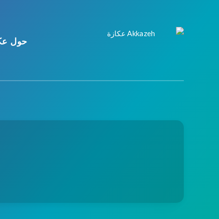
حول عك