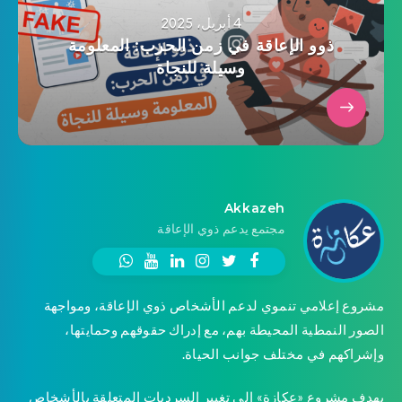
4 أبريل، 2025
ذوو الإعاقة في زمن الحرب: المعلومة
وسيلة للنجاة
Akkazeh
مجتمع يدعم ذوي الإعاقة
مشروع إعلامي تنموي لدعم الأشخاص ذوي الإعاقة، ومواجهة
الصور النمطية المحيطة بهم، مع إدراك حقوقهم وحمايتها،
وإشراكهم في مختلف جوانب الحياة.
يهدف مشروع «عكازة» إلى تغيير السرديات المتعلقة بالأشخاص