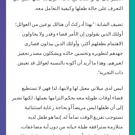
التعرف على حالة طفلها وكيفية التعامل معه.
تضيف الشابة: “بهذا أدركتُ أن هنالك نوعين من العوائل؛
أولئك الذين يقولون إن الأمر قضاء وقدر ولا يحاولون
الاهتمام بطفلهم أكثر، وأولئك الذين يبذلون قصارى
جهدهم لتطويره وتحسين حالته ويشكلون مصدر تحفيز
لغيرهم، وهذا ما أريد أن أكونه بالنسبة لعوائل قد تعيش
ذات التجربة”.
ليس لدى ميلاني معيل لها ولابنها، لذا فهي لا تستطيع
قضاء أوقات طويلة معه بحكم التزامها بعملها، لكنها تشير
إلى أن طفلها ليس مريضاً أو بحاجة رعاية استثنائية
تستوجب تفريغ الوقت تماماً له. إنما هو طفل لديه
متلازمة سترافقه طيلة حياته من دون أية مضاعفات،