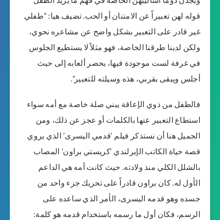
قوله لهن تعبيراً عن الامتنان أو الحب. تضيف هيا: “طفلي
غير قادر على التعبير بشكل واضح عن مشاعره نحوي،
ولكن لدينا طرقنا الخاصة، فهو مثلاً لا يستطيع الجلوس
في غرفة لست موجودة فيها، يحضر ألعابه إلى حيث
أجلس ويبقى بقربي، هذه وسيلته للتعبير”.
فالطفل من ذوي الإعاقة يبني صلة خاصة مع أمه سواء
استطاع التعبير عنها بالكلمات أو عجز عن ذلك، ومن
الجميل هنا أن نستذكر فيلم ‘قدمي اليسرى’ الذي يروي
قصة حياة الكاتب الإيرلندي ‘كريستي براون’ المصاب
بالشلل الكلي منذ ولادته. حيث كانت أمه هي الداعم
الأول له. كان براون قادراً على تحريك جزء واحد من
جسده وهو قدمه اليسرى، الأمر الذي ساعده على
الرسم، فكان أول ما رسمه باستخدام قدمه هو كلمة: