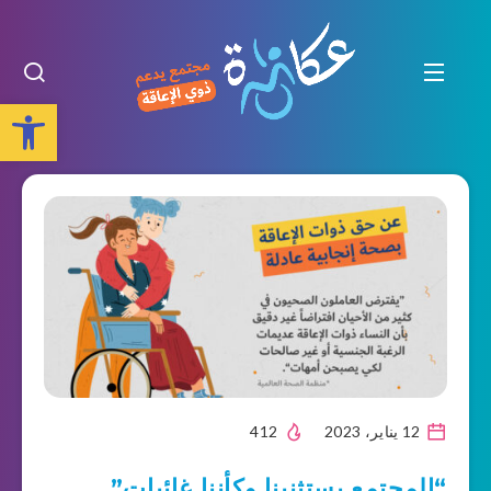
Open toolbar
12 يناير، 2023
412
“المجتمع يستثنينا وكأننا غائبات”