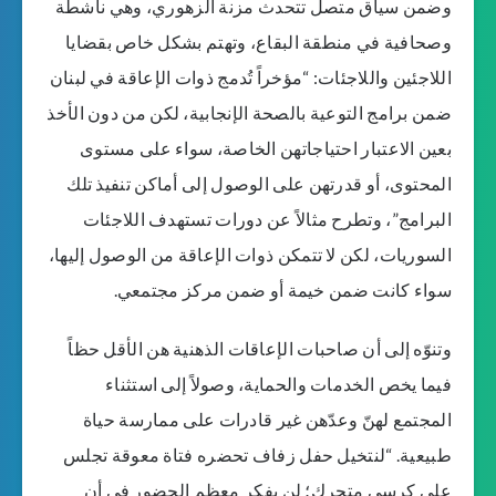
وضمن سياق متصل تتحدث مزنة الزهوري، وهي ناشطة
وصحافية في منطقة البقاع، وتهتم بشكل خاص بقضايا
اللاجئين واللاجئات: “مؤخراً تُدمج ذوات الإعاقة في لبنان
ضمن برامج التوعية بالصحة الإنجابية، لكن من دون الأخذ
بعين الاعتبار احتياجاتهن الخاصة، سواء على مستوى
المحتوى، أو قدرتهن على الوصول إلى أماكن تنفيذ تلك
البرامج”، وتطرح مثالاً عن دورات تستهدف اللاجئات
السوريات، لكن لا تتمكن ذوات الإعاقة من الوصول إليها،
سواء كانت ضمن خيمة أو ضمن مركز مجتمعي.
وتنوّه إلى أن صاحبات الإعاقات الذهنية هن الأقل حظاً
فيما يخص الخدمات والحماية، وصولاً إلى استثناء
المجتمع لهنّ وعدّهن غير قادرات على ممارسة حياة
طبيعية. “لنتخيل حفل زفاف تحضره فتاة معوقة تجلس
على كرسي متحرك؛ لن يفكر معظم الحضور في أن