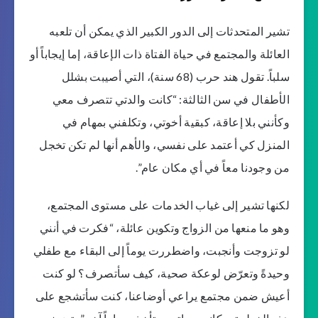
تشير المتحدثات إلى الدور الكبير الذي يمكن أن تلعبه
العائلة والمجتمع في حياة الفتاة ذات الإعاقة، إما إيجاباً أو
سلباً. تقول هند حرب (68 سنة)، التي أصيبت بشلل
الأطفال في سن الثالثة: “كانت والدتي تتصرف معي
وكأنني بلا إعاقة، كبقية أخوتي، وتكلفني بمهام في
المنزل كي أعتمد على نفسي، والأهم أنها لم تكن تخجل
من وجودنا معاً في أي مكان عام”.
لكنها تشير إلى غياب الخدمات على مستوى المجتمع،
وهو ما منعها من الزواج وتكوين عائلة، “فكرت في أنني
لو تزوجت وأنجبت، واضطررت يوماً إلى البقاء مع طفلي
وحيدةً وتعرّض لوعكة صحية، كيف سأتصرف؟ لو كنت
أعيش ضمن مجتمع يراعي أوضاعنا، كنت سأتشجع على