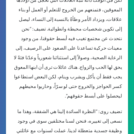
المعوقين، فتمنعهم من الخروج للتعلم أو العمل أو بناء
علاقات، ويزداد الأمر وطأةً بالنسبة إلى النساء، ليصل
إلى تكوين شخصيات محبطة وانطوائية. تضيف: “نحن
نتحدث عن مجتمع تغيب فيه أبسط حقوقنا، من وجود
معينات حركية تساعدنا على الصعود على الرصيف، إلى
الرعاية الصحية، وصولاً إلى استثنائنا شعورياً وعدّنا فئةً لا
يحق لها الحب والزواج. هناك عائلات ترى أن ابنها المعوق
يجب فقط أن يأكل ويشرب وينام، لكن البعض استطاعوا
كسر الحواجز والخروج حتى لو سرّاً، وحاربوا محيطهم
ليحصلوا على أبسط حقوقهم”.
تضيف روى: “النظرة السائدة إلينا هي الشفقة، وهذا ما
نسعى إلى تغييره، فنحن لسنا مختلفين سوى في وجود
وظيفة جسدية متعطلة لدينا. عملت لسنوات مع عائلتي