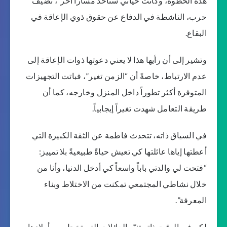
هذه الخطوة، وكانت حياتي ستأخذ مساراً آخر”، تضيف
حرب، الناشطة في الدفاع عن حقوق ذوي الإعاقة في
البقاع.
وتشير إلى أن رأيها هذا لا يعني دعوتها ذوات الإعاقة إلى
عدم الارتباط، خاصةً أن “الزمن تغير”، فباتت التجهيزات
المتوفرة أكثر تطوراً داخل المنزل وخارجه، كما أن
طريقة التعامل شهدت تغيراً إيجابياً.
في السياق ذاته، تتحدث فاطمة عن الثقة الكبيرة التي
أعطتها إياها عائلتها كي تعيش حياةً طبيعيةً بلا تمييز:
“فتحت لي والدتي باباً واسعاً كي أدخل الدنيا، وأنا من
خلال نشاطي المجتمعي تمكنت من الاختلاط وبناء
المعرفة”.
لكن في الوقت ذاته تنبّه العائلات التي تخجل من أولادها