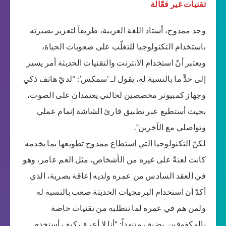
تقنيات غير فعّالة
وجد ممدوح، أستاذ اللغة العربية، طريقاً لتعزيز بصيرته
باستخدام التكنولوجيا للتغلّب على صعوبات الحياة،
ويعتبر أنّ استخدام الانترنت والتقنيات الحديثة أمر يسير
إلى حدٍّ ما بالنسبة له، يقول لـ ‘سمكس’: “لديّ هاتف ذكي
وجهاز كمبيوتر مخصصين لحالتي يعتمدان على الصوت،
بحيث أستطيع عبر تطبيق قارئ الشاشة إتمام عملي
وتواصلي مع الآخرين”.
لكنّ التكنولوجيا التي استطاع ممدوح تطويعها بما يخدمه
كانت لعنةً على غيره من الأشخاص، مثل العم عامر، وهو
في العقد السادس من عمره ولديه إعاقة بصرية، الذي
أكدّ أن استخدام البرمجيات الحديثة صعب بالنسبة له
ولمن هم في عمره لما تتطلبه من تقنيات خاصة
بالمكفوفين. يضيف متنهداً: “أنا لا أعرف كيف أستخدم