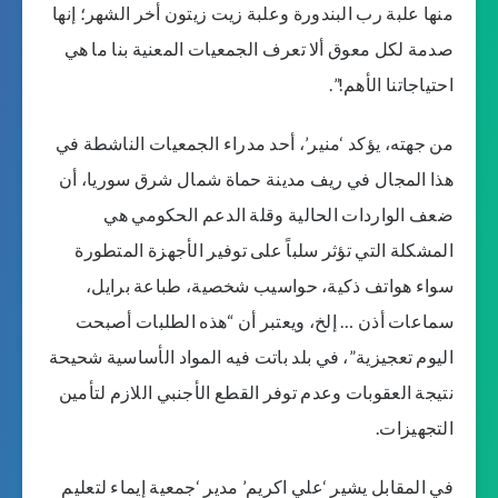
منها علبة رب البندورة وعلبة زيت زيتون أخر الشهر؛ إنها
صدمة لكل معوق ألا تعرف الجمعيات المعنية بنا ما هي
احتياجاتنا الأهم!”.
من جهته، يؤكد ‘منير’، أحد مدراء الجمعيات الناشطة في
هذا المجال في ريف مدينة حماة شمال شرق سوريا، أن
ضعف الواردات الحالية وقلة الدعم الحكومي هي
المشكلة التي تؤثر سلباً على توفير الأجهزة المتطورة
سواء هواتف ذكية، حواسيب شخصية، طباعة برايل،
سماعات أذن … إلخ، ويعتبر أن “هذه الطلبات أصبحت
اليوم تعجيزية”، في بلد باتت فيه المواد الأساسية شحيحة
نتيجة العقوبات وعدم توفر القطع الأجنبي اللازم لتأمين
التجهيزات.
في المقابل يشير ‘علي اكريم’ مدير ‘جمعية إيماء لتعليم