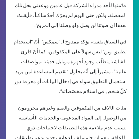
قدّمتها لأحد مدراء الشركة قبل عامين ووعدني بحل تلك
المعضلة، ولكن حتى اليوم لم يحرّك أحدٌ ساكناً، فأيقنتُ
بعدها أن صوتنا لن يصل ولو وصلنا إلى المريخ”.
في السياق نفسه، يؤكد ممدوح لـ ‘سمكس’: أنّ “استخدام
تطبيق ‘وين’ ليس سهلاً على المكفوفين، كما أنّ قارئ
الشاشة يتطلّب وجود أجهزة موبايل حديثة بمواصفات
عالية”، مشيراً إلى أنّه يحاول “تقديم المساعدة لمن يريد
استعمال التطبيق سواء في إدخال البيانات أو معرفة دور
كلّ شخص في استلام مخصّصاته”.
مئات الآلاف من المكفوفين والصم وغيرهم محرومون
من الوصول إلى المواد المدعومة والخدمات الأساسية
بسبب عدم ملاءمة هذه التطبيقات لاحتياجات ذوي
الإعاقة، وهم إن حاولوا شراء هاتف جديد يدعم تطبيقات