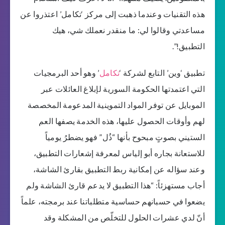
هذه التقنيات وعندما ذهبت إلى مركز ‘تكامل’ اعتذروا عن
مساعدتي وقالوا لي: ما منقدر نعملك شي، هيك
التطبيق!”.
تطبيق ‘وين’ التابع لشركة ‘
تكامل
’ وهو أحد البرمجيات
التي اعتمدتها الحكومة السورية لإبلاغ العائلات عبر
الموبايل عن توفر المواد التموينية المدعومة المخصصة
لهم وأوقات الحصول عليها، هذه الخدمة يصفها العم
الستيني بصوتٍ مبحوح بأنها “ذُل” فهو يضطرُ يومياً
للاستعانة بجاره أبو إلياس لمعرفة إشعارات التطبيق،
وعند سؤاله عن إمكانية ربط التطبيق بقارئ الشاشة،
أجاب مستهزئاً: “هذا التطبيق لا يدعم قارئ الشاشة ولم
يضعوا في حسبانهم حساسية متطلباتنا عند برمجته، علماً
أنّ لدي عشرات الحلول للتخلّص من المشكلة وقد