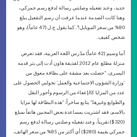
جديد، وعند تفعيله وصلتني رسالة لدفع رسم جمركي،
وهنا كانت الصدمة عندما عرفت أن رسم التفعيل يبلغ
80% من سعر الموبايل!”. كما يقول ج.ل (47 عاماً)، وهو
شخص كفيف.
أما وسيم (42 عاماً) مدّرس اللغة العربية، فقد تعرض
منزلهُ مطلع عام 2012 لقذيفة هاون أدت إلى بتر قدمه
اليسرى، “حصلت بعد مشقة على بطاقة معوق من
‘وزارة الشؤون الاجتماعية والعمل’ تخولني الحصول على
عدد من المزايا كالإعفاء من الرسوم وأجور النقل
والطوابع وغيرها.” يتابع ساخراً: “هذه البطاقة لها مزايا
بالاسم، فقد اشتريت بمساعدة بعض المحبين هاتفاً بمبلغ
(320$) تقريباً، وعند تفعيله وصلتني رسالة لدفع رسم
جمركي بقيمة (280$) أي أكثر من 85% من سعر الهاتف،