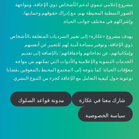
مشروع إعلامي تنموي لدعم الأشخاص ذوي الإعاقة، ومواجهة
الصور النمطية المحيطة بهم، مع إدراك حقوقهم وحمايتها،
وإشراكهم في مختلف جوانب الحياة.
يهدف مشروع «عكازة» إلى تغيير السرديات المتعلقة بالأشخاص
ذوي الإعاقة، وتوفير مساحة آمنة لهم للتعبير عن أنفسهم
وإمكانياتهم، عن نجاحاتهم واخفاقاتهم؛ بالإضافة إلى تقديم
الخدمات التنموية والإعلامية والأدوات التي تمكنهم من مواجه
معوّقات الحياة؛ كما يتوجه إلى المجتمع المحيط بالمعوقين بقضايا
توعوية حول كيفية التعامل مع الإعاقة كجزء من التنوع البشري.
شارك معنا في عكازة
مدونة قواعد السلوك
سياسة الخصوصية