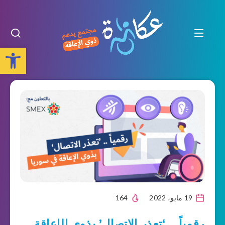
Open toolbar
19 مايو، 2022
164
رقمياً .. ‘تعذر الاتصال’ بذوي الإعاقة