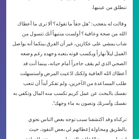
تنطلق من عينيها.
وقالت له بتعجب: “هل حقاً ما تقوله؟ ألا ترى ما أعطاك
الله من صحة وعافية؟ أولست منتبهاً أنك تتسول من
شاب يمشي على عكازين، غير أن الفرق بينكما أنه يواصل
العمل ليلاً نهاراً ويكسب قوته بتعبه وجهده رغم وضعه
الصحي الذي لم يقف حاجزاً أمام حياته، بينما أنت قد
أعطاك الله العافية ولكنك ادّعيت المرض واستسهلت
طلب المساعدة من الآخرين، ولم تفكر أبداً أن تتعب
نفسك بالبحث عن عمل كريم تكسب منه المال وتكفي به
نفسك وأسرتك وتصون به ماء وجهك”.
تركناه وقد اكتشفنا سبب توجه بعض الناس نحوي
بالطريق ومحاولة إعطائهم لي بعض النقود، حيث
ارتبطت صورة الإعاقة بالتسول بسبب هذه النماذج،