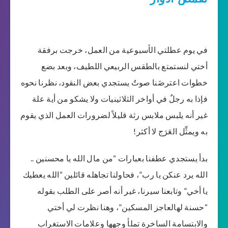
في يوم عطلتي الأسبوعية من العمل، خرجت برفقة
أختي لنستمتع بالطقس الربيعي اللطيف، وبعد بضع
خطوات اعترضَنا صوتٌ يستجدي بعض النقود، نظرنا نحوه
فإذا به رجلٌ في أواخر الثلاثينيات ولا يشكو من أية علة
غير أنه يلبس ملابس رثة قليلاً لضرورات العمل الذي يقوم
به ويمثِّل العَرَج لا أكثر!
بدأ يستجدي عطفنا بعبارات “من مال الله يا محسنين ..
الله يرد عنكن يا رب”، فحاولنا تجاهله قائلين “الله يعطيك
يا أخي” وتابعنا سيرنا، غير أنه أصر على الطلب بقوله
“حسنة لهالعاجز المسكين”، وهنا نظرت لي أختي
والابتسامة الساخرة تملأ وجهها وعلامات الاستغراب