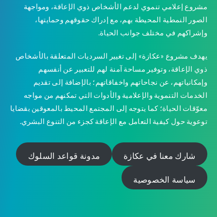
مشروع إعلامي تنموي لدعم الأشخاص ذوي الإعاقة، ومواجهة
الصور النمطية المحيطة بهم، مع إدراك حقوقهم وحمايتها،
وإشراكهم في مختلف جوانب الحياة.
يهدف مشروع «عكازة» إلى تغيير السرديات المتعلقة بالأشخاص
ذوي الإعاقة، وتوفير مساحة آمنة لهم للتعبير عن أنفسهم
وإمكانياتهم، عن نجاحاتهم واخفاقاتهم؛ بالإضافة إلى تقديم
الخدمات التنموية والإعلامية والأدوات التي تمكنهم من مواجه
معوّقات الحياة؛ كما يتوجه إلى المجتمع المحيط بالمعوقين بقضايا
توعوية حول كيفية التعامل مع الإعاقة كجزء من التنوع البشري.
شارك معنا في عكازة
مدونة قواعد السلوك
سياسة الخصوصية