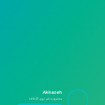
المرفقة بالشعارات، يسعى مرشحو مجلس الشعب
إلى حصد تأييد الناخبين السوريين في معركتهم
القادمة منتصف شهر تموز/يوليو 2024، لكن سيدة…
211
Akkazeh
Akkazeh
مجتمع يدعم ذوي الإعاقة