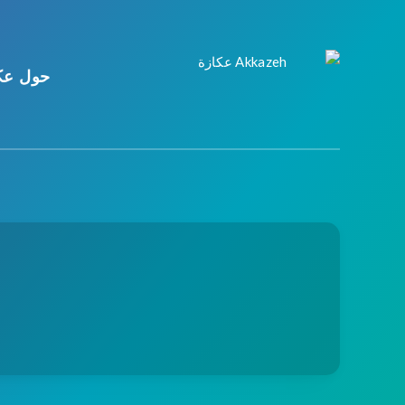
حول عك